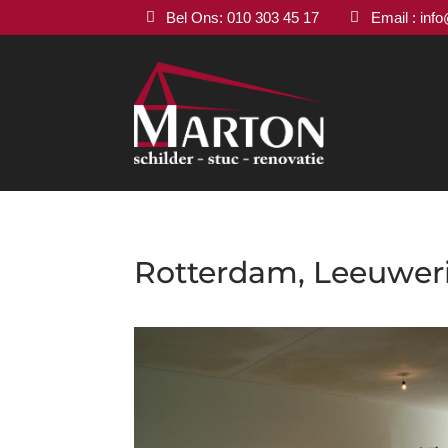
Bel Ons: 010 303 45 17
Email : inf


Rotterdam, Leeuwer