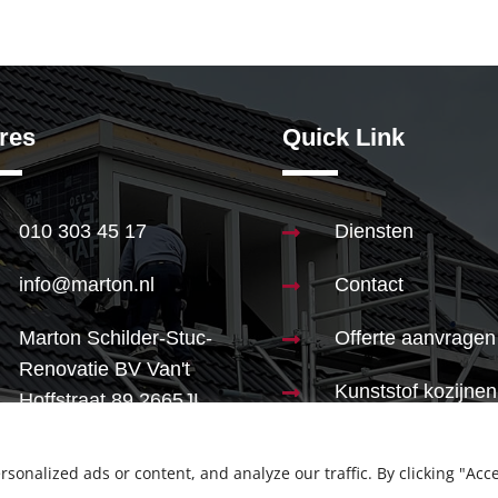
res
Quick Link
010 303 45 17
Diensten

info@marton.nl
Contact

Marton Schilder-Stuc-
Offerte aanvragen

Renovatie BV Van't
Kunststof kozijnen

Hoffstraat 89 2665JL
Bleiswijk
onalized ads or content, and analyze our traffic. By clicking "Acc