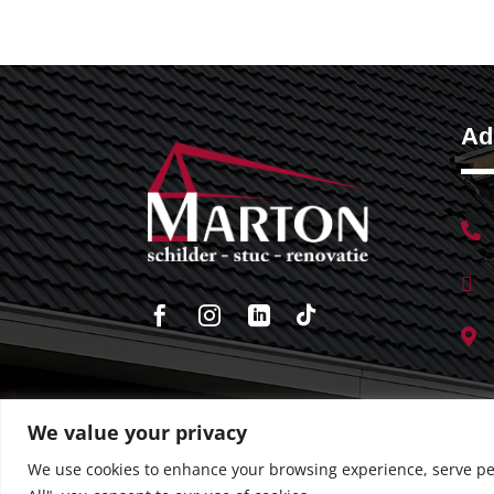
Ad







We value your privacy
We use cookies to enhance your browsing experience, serve pers