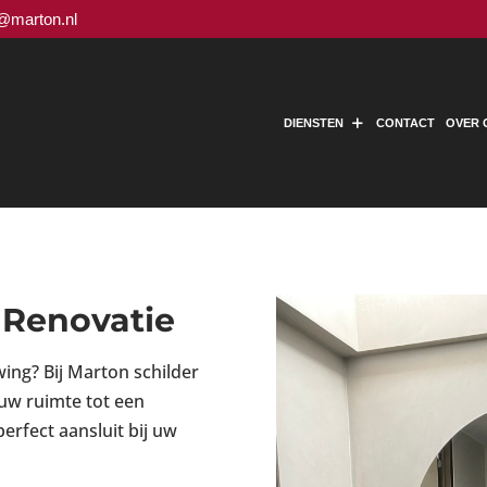
o@marton.nl
DIENSTEN
CONTACT
OVER 
 Renovatie
ing? Bij Marton schilder
 uw ruimte tot een
rfect aansluit bij uw