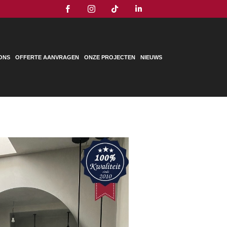




ONS
OFFERTE AANVRAGEN
ONZE PROJECTEN
NIEUWS