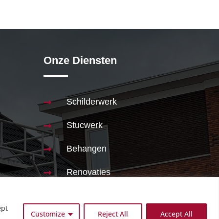
Onze Diensten
Schilderwerk

Stucwerk

Behangen

Renovaties

Badkamer

ept
Customize
Reject All
Accept All