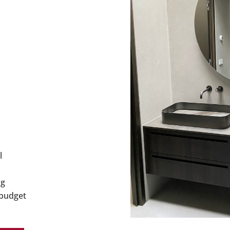
l
ng
 budget