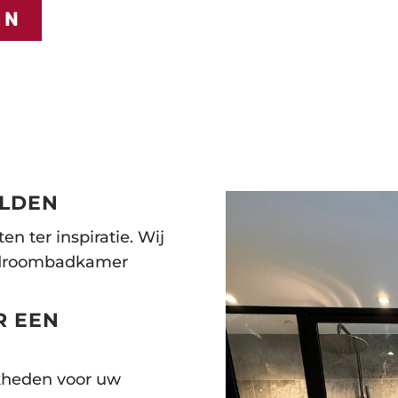
EN
ELDEN
en ter inspiratie. Wij
 droombadkamer
R EEN
E
kheden voor uw