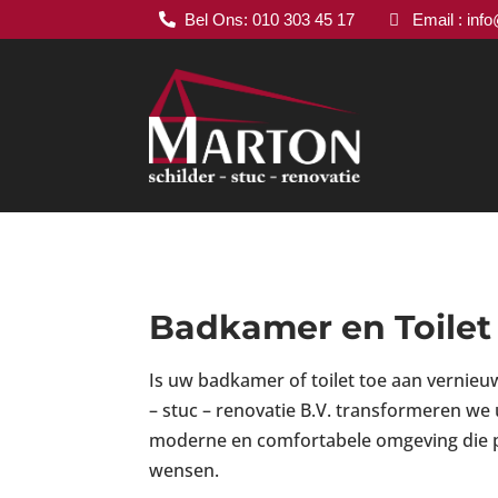
Bel Ons: 010 303 45 17
Email : inf


Badkamer en Toilet
Is uw badkamer of toilet toe aan vernieuw
– stuc – renovatie B.V. transformeren we
moderne en comfortabele omgeving die pe
wensen.