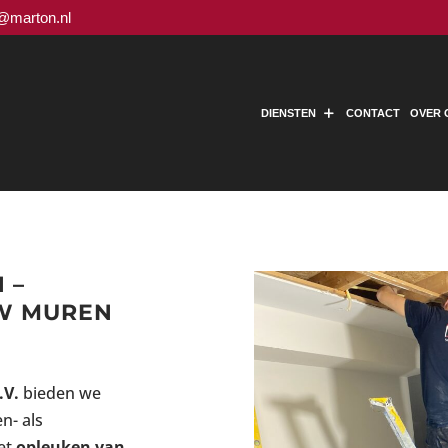
o@marton.nl
DIENSTEN
CONTACT
OVER 
 –
W MUREN
.V.
bieden we
n- als
het
opleuken van