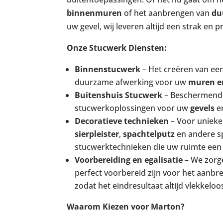
binnenmuren
of het aanbrengen van
du
uw gevel, wij leveren altijd een strak en p
Onze Stucwerk Diensten:
Binnenstucwerk
– Het creëren van een
duurzame afwerking voor uw
muren e
Buitenshuis Stucwerk
– Beschermend
stucwerkoplossingen voor uw
gevels
e
Decoratieve technieken
– Voor unieke
sierpleister
,
spachtelputz
en andere s
stucwerktechnieken die uw ruimte een l
Voorbereiding en egalisatie
– We zorg
perfect voorbereid zijn voor het aanbr
zodat het eindresultaat altijd vlekkeloos
Waarom Kiezen voor Marton?