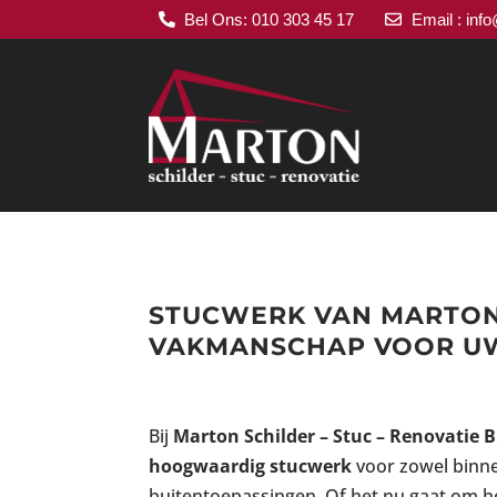
Bel Ons: 010 303 45 17
Email : inf


STUCWERK VAN MARTON
VAKMANSCHAP VOOR U
Bij
Marton Schilder – Stuc – Renovatie B
hoogwaardig stucwerk
voor zowel binne
buitentoepassingen. Of het nu gaat om 