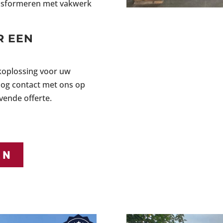
ansformeren met vakwerk
R EEN
E
koplossing voor uw
og contact met ons op
jvende offerte.
EN