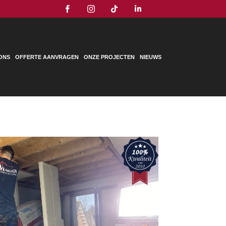




ONS
OFFERTE AANVRAGEN
ONZE PROJECTEN
NIEUWS