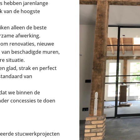
s hebben jarenlange
erk van de hoogste
ken alleen de beste
urzame afwerking.
 om renovaties, nieuwe
 van beschadigde muren,
e situatie.
n glad, strak en perfect
 standaard van
 dat we binnen de
nder concessies te doen
iseerde stucwerkprojecten