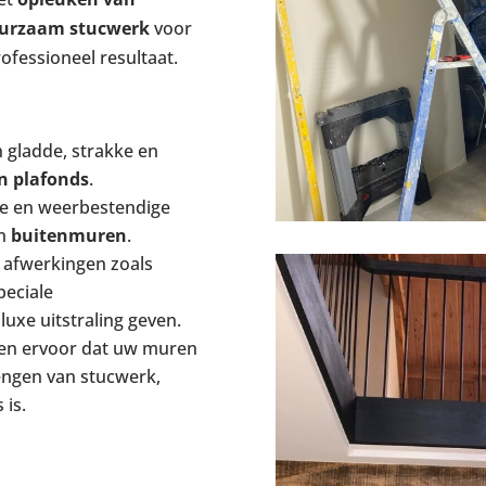
urzaam stucwerk
voor
rofessioneel resultaat.
 gladde, strakke en
n plafonds
.
e en weerbestendige
n
buitenmuren
.
 afwerkingen zoals
peciale
uxe uitstraling geven.
en ervoor dat uw muren
engen van stucwerk,
 is.