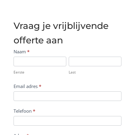
Vraag je vrijblijvende
offerte aan
Main
Naam
*
page
Eerste
Last
+
Eerste
Last
Contact
page
Email adres
*
FORM
-
ACTIVE
Telefoon
*