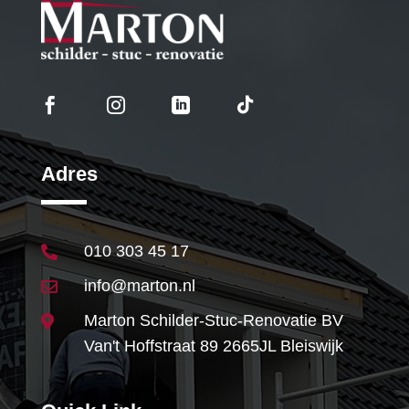




Adres
010 303 45 17

info@marton.nl

Marton Schilder-Stuc-Renovatie BV

Van't Hoffstraat 89 2665JL Bleiswijk