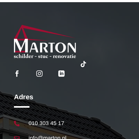




Adres
010 303 45 17

info@marton.nl
