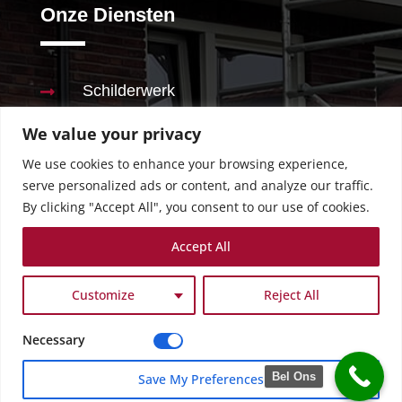
Onze Diensten
Schilderwerk

We value your privacy
Stucwerk

We use cookies to enhance your browsing experience,
Behangen

serve personalized ads or content, and analyze our traffic.
By clicking "Accept All", you consent to our use of cookies.
Renovaties

Accept All
Badkamer

Customize
Reject All
Necessary
Copyright © Marton Schilder – Stucwerk –
Renovatie B.V. | 2024
Bel Ons
Save My Preferences