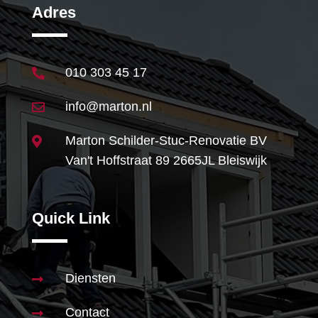
Adres
010 303 45 17

info@marton.nl

Marton Schilder-Stuc-Renovatie BV

Van't Hoffstraat 89 2665JL Bleiswijk
Quick Link
Diensten

Contact
