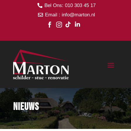
Bel Ons: 010 303 45 17

Email : info@marton.nl





NIEUWS