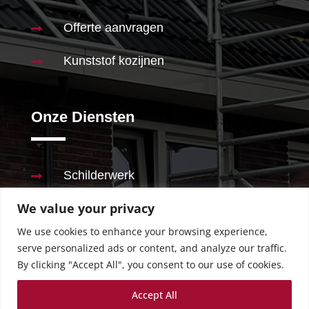
Offerte aanvragen

Kunststof kozijnen

Onze Diensten
Schilderwerk

We value your privacy
Stucwerk

We use cookies to enhance your browsing experience,
Behangen

serve personalized ads or content, and analyze our traffic.
By clicking "Accept All", you consent to our use of cookies.
Renovaties

Accept All
Badkamer
