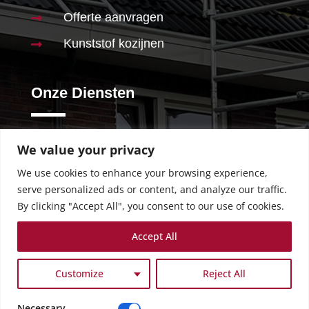
Offerte aanvragen

Kunststof kozijnen

Onze Diensten
We value your privacy
Schilderwerk

We use cookies to enhance your browsing experience,
Stucwerk

serve personalized ads or content, and analyze our traffic.
Behangen

By clicking "Accept All", you consent to our use of cookies.
Renovaties

Accept All
Badkamer

Customize
Reject All
Necessary