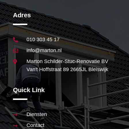
Adres
010 303 45 17

info@marton.nl

Marton Schilder-Stuc-Renovatie BV

Van't Hoffstraat 89 2665JL Bleiswijk
Quick Link
Diensten

Contact
