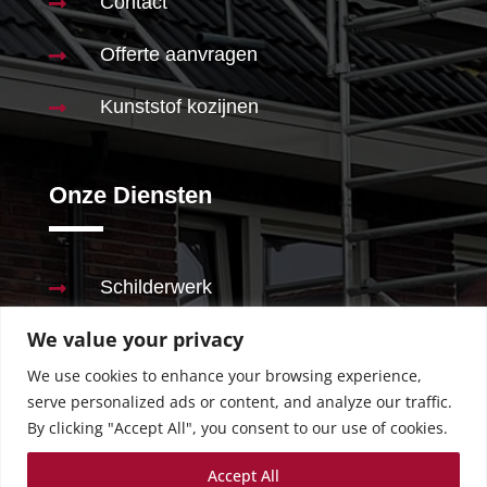
Contact

Offerte aanvragen

Kunststof kozijnen

Onze Diensten
Schilderwerk

We value your privacy
Stucwerk

We use cookies to enhance your browsing experience,
Behangen

serve personalized ads or content, and analyze our traffic.
By clicking "Accept All", you consent to our use of cookies.
Renovaties

Accept All