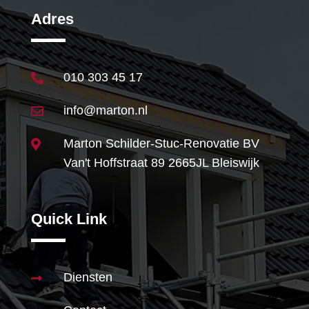
Adres
010 303 45 17

info@marton.nl

Marton Schilder-Stuc-Renovatie BV

Van't Hoffstraat 89 2665JL Bleiswijk
Quick Link
Diensten
