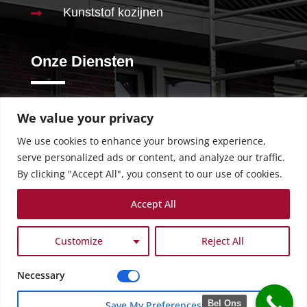
Kunststof kozijnen

Onze Diensten
We value your privacy
Schilderwerk

We use cookies to enhance your browsing experience,
Stucwerk

serve personalized ads or content, and analyze our traffic.
Behangen

By clicking "Accept All", you consent to our use of cookies.
Renovaties

Accept All
Badkamer

Customize
Reject All
Necessary
Copyright © Marton Schilder – Stucwerk –
Renovatie B.V. | 2024
Bel Ons
Save My Preferences