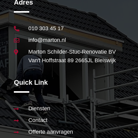
Adres
010 303 45 17

info@marton.nl

Marton Schilder-Stuc-Renovatie BV

Van't Hoffstraat 89 2665JL Bleiswijk
Quick Link
Diensten

Contact

Offerte aanvragen
